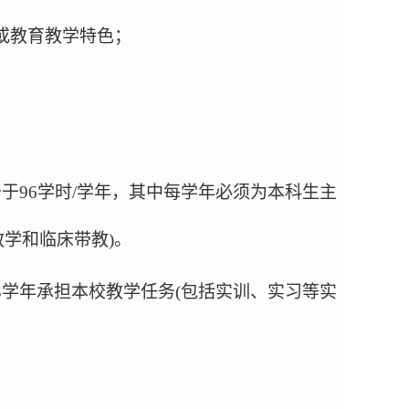
或教育教学特色；
少于
96
学时
/
学年，其中每学年必须为本科生主
教学和临床带教
)
。
3
学年承担本校教学任务
(
包括实训、实习等实