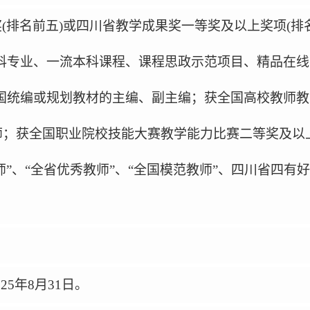
奖
(
排名前五
)
或四川省教学成果奖一等奖及以上奖项
(
排
科专业、一流本科课程、课程思政示范项目、精品在线
国统编或规划教材的主编、副主编；获全国高校教师教
师；获全国职业院校技能大赛教学能力比赛二等奖及以
师
”
、
“
全省优秀教师
”
、
“
全国模范教师
”
、四川省四有好
025
年
8
月
31
日。