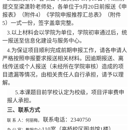
提交
至
梁潇聆老师处，
各单位于
9
月
20
日前报送《申
报表》（附件
4
）《学院申报推荐汇总表》（附件
5
）一式一份，签字盖章完整。
3.
以上材料
会
以
学院
为单位，
学院
初审通过后，统
一报送至信息化建设与服务中心。
4.
为保证项目顺利完成前期申报工作，请各申请人
严格按照申报要求报送相关材料。因逾期报送、离
线传送或个人报送（未经所在
学院
审核）造成的项
目遗漏等情况，由相关责任人自行承担，请予以理
解。
5.
本课题目前学校认定为校级，项目评审费申
报人承担。
三、联系方式
联系电话：
2340750
联
系 人：何丽梅，
110
室（高桥校区图书馆
1
楼）
办
公 室：教服中心