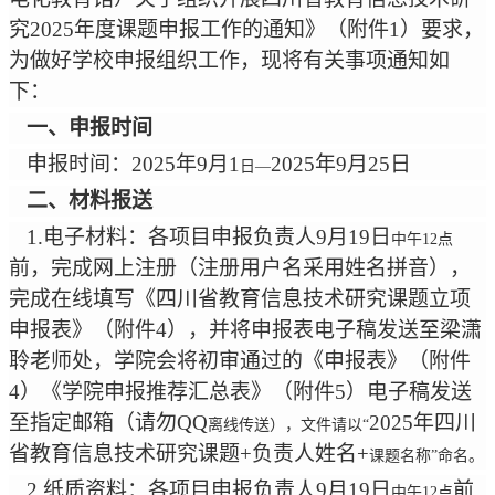
究
2025
年度课题申报工作的通知》（附件
1
）要求，
为做好
学校
申报组织工作，现将有关事项通知如
下：
一、申报时间
申报时间：
2025
年
9
月
1
2025
年
9
月
25
日
日
—
二、材料报送
1.
电子材料：各项目申报负责人
9
月
19
日
中午
12点
前，完成网上注册（注册用户名采用姓名拼音），
完成在线填写《四川省教育信息技术研究课题立项
申报表》（附件
4
），并将申报表电子稿发送至
梁潇
聆老师处
，
学院会
将初审通过的《申报表》（附件
4
）《学院申报推荐汇总表》（附件
5
）电子稿发送
至指定邮箱（请勿
QQ
2025
年四川
离线传送），文件请以
“
省教育信息技术研究课题
+
负责人姓名
+
课题名称
”命名。
2.
纸质资料：
各项目申报负责人
9
月
19
日
前
中午
12点