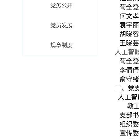
党务公开
苟全登
何文孝
袁宇丽
党员发展
胡晓容
王晓芸
规章制度
人工智
苟全
李倩
俞守
二、党
人工智
教工第
支部书
组织委
宣传委