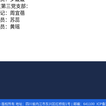
第三党支部：
记：周宜蓓
员：苏蕊
员：黄瑶
版权所有 地址：四川省内江市东兴区红桥街1号 | 邮编：641100 ICP