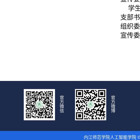
学生
支部书
组织委
宣传委
官
官
方
方
微
微
信
博
内江师范学院人工智能学院 © 