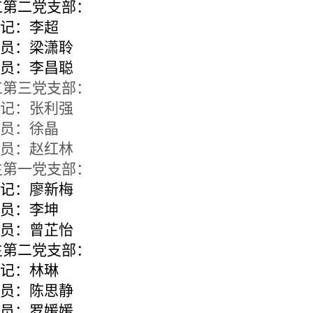
二党支部：
记：李超
员：梁潇聆
员：李昌聪
三党支部：
记：张利强
员：徐晶
员：赵红林
第一党支部：
记：廖新梅
员：李坤
员：曾芷怡
二党支部：
记：林琳
员：陈思静
员：罗媛媛