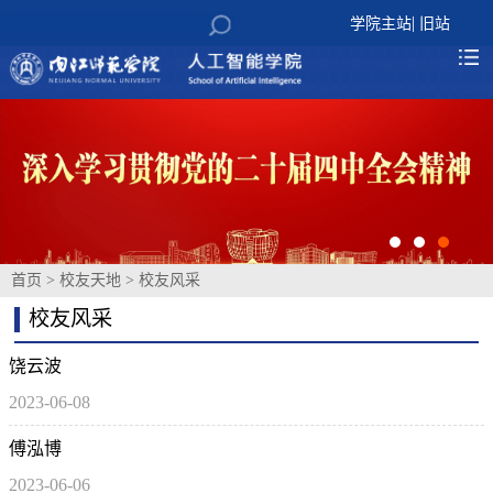
|
学院主站
旧站
首页
>
校友天地
>
校友风采
校友风采
饶云波
2023-06-08
傅泓博
2023-06-06