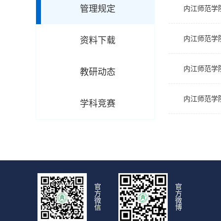
管理规定
内江师范学
内江师范学
资料下载
内江师范学
教研动态
内江师范学
学科竞赛
官
官
方
方
微
微
信
博