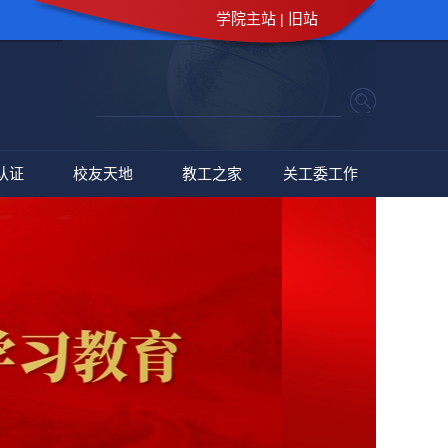
学院主站
旧站
|
认证
校友天地
教工之家
关工委工作