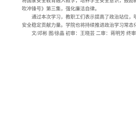
将国家安全教育融入教学，培养学生安全意识，鼓励
吹冲锋号》第三集，强化廉洁自律。
通过本次学习，教职工们表示提高了政治站位，
安全稳定贡献力量。学院也将持续推进政治学习常态
文
/
邓彬 图
/
徐晶 初审：王晓芸 二审：蒋明芳 终