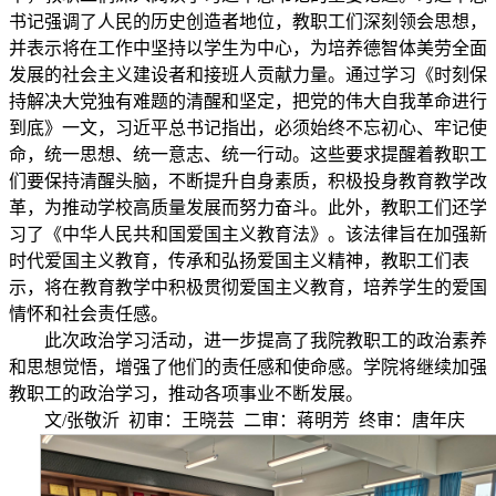
书记强调了人民的历史创造者地位，教职工们深刻领会思想，
并表示将在工作中坚持以学生为中心，为培养德智体美劳全面
发展的社会主义建设者和接班人贡献力量。通过学习《时刻保
持解决大党独有难题的清醒和坚定，把党的伟大自我革命进行
到底》一文，习近平总书记指出，必须始终不忘初心、牢记使
命，统一思想、统一意志、统一行动。这些要求提醒着教职工
们要保持清醒头脑，不断提升自身素质，积极投身教育教学改
革，为推动学校高质量发展而努力奋斗。此外，教职工们还学
习了《中华人民共和国爱国主义教育法》。该法律旨在加强新
时代爱国主义教育，传承和弘扬爱国主义精神，教职工们表
示，将在教育教学中积极贯彻爱国主义教育，培养学生的爱国
情怀和社会责任感。
此次政治学习活动，进一步提高了我院教职工的政治素养
和思想觉悟，增强了他们的责任感和使命感。学院将继续加强
教职工的政治学习，推动各项事业不断发展。
文/张敬沂 初审：王晓芸 二审：蒋明芳 终审：唐年庆