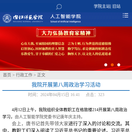
|
学院主站
旧站
首页
>
行政工作
> 正文
我院开展第八周政治学习活动
时间：2024年04月15日 16:41 点击：
323
4月12日上午，我院组织全体教职工在格致楼214开展第八周政治
学习，
由人工智能学院党委书记唐年庆主持。
会上，唐书记首先带领大家
进行了深入的讨论和交流。其
中，教职工们深入阅读了习近平总书记的重要论述。习近平总