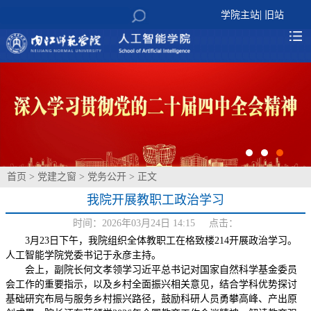
|
学院主站
旧站
首页
>
党建之窗
>
党务公开
> 正文
我院开展教职工政治学习
时间：2026年03月24日 14:15 点击：
3月23日下午，我院组织全体教职工在格致楼214开展政治学习。
人工智能学院党委书记于永彦主持。
会上，副院长何文孝领学
习
近平总书记对国家自然科学基金委员
会工作的重要指示，以及乡村全面振兴相关意见，结合学科优势探讨
基础研究布局与服务乡村振兴路径，鼓励科研人员勇攀高峰、产出原