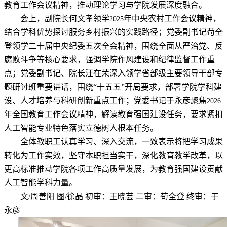
教育工作会议精神，推动理论学习与学院发展深度融合。
会上，副院长何文孝领学
年中央农村工作会议精神，
2025
结合学科优势探讨服务乡村振兴的实践路径；党委副书记苟全
登领学二十届中央纪委五次全会精神，围绕全面从严治党、反
腐败斗争等核心要求，强调学院作风建设和纪律监督工作重
点；党委副书记、院长汪在荣深入领学省部级主要领导干部专
题研讨班重要讲话，围绕“十五五”开局要求，部署学院学科建
设、人才培养与科研创新重点工作；党委书记于永彦聚焦
2026
年全国教育工作会议精神，解读教育强国建设任务，要求紧扣
人工智能专业特色落实立德树人根本任务。
全体教职工认真学习、深入交流，一致表示将把学习成果
转化为工作实效，坚守本职担当实干，深化教育教学改革，以
更高标准推动学院各项工作高质量发展，为教育强国建设贡献
人工智能学科力量。
文
周善阳 图
徐晶 初审：王晓芸
二审：苟全登
终审：于
/
/
永彦