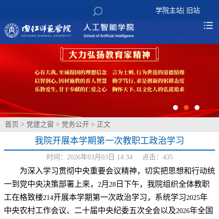
|
学院主站
旧站
首页
>
党建之窗
>
党务公开
> 正文
我院开展本学期第一次教职工政治学习
时间：2026年03月03日 14:34 点击：
435
为深入学习贯彻中央重要会议精神，切实把思想和行动统
一到党中央决策部署上来，
月
日下午，我院组织全体教职
2
28
工在格致楼
开展本学期第一次政治学习，系统学习
年
214
2025
中央农村工作会议、二十届中央纪委五次全会以及
年全国
2026