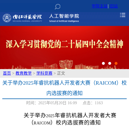
|
学院主站
旧站
首页
>
教育教学
>
学科竞赛
> 正文
关于举办2025年睿抗机器人开发者大赛（RAICOM）校
内选拔赛的通知
时间：2025年05月20日 16:09 点击：
1163
关于举办
年睿抗机器人开发者大赛
2025
（
）校内选拔赛的通知
RAICOM