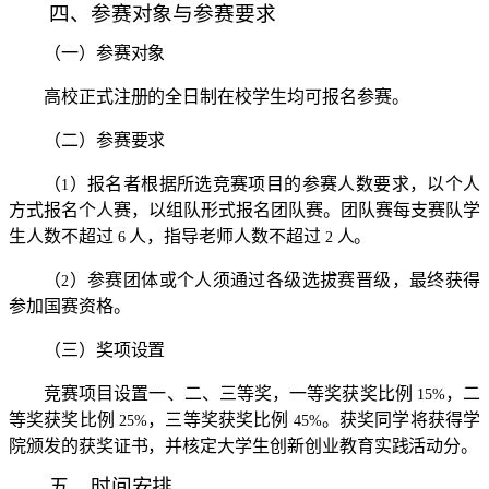
四、参赛对象与参赛要求
（一）参赛对象
高校正式注册的全日制在校学生均可报名参赛。
（二）参赛要求
（
）报名者根据所选竞赛项目的参赛人数要求，以个人
1
方式报名个人赛，以组队形式报名团队赛。团队赛每支赛队学
生人数不超过
人，指导老师人数不超过
人。
6
2
（
）参赛团体或个人须通过各级选拔赛晋级，最终获得
2
参加国赛资格。
（三）奖项设置
竞赛项目设置一、二、三等奖，一等奖获奖比例
，二
15%
等奖获奖比例
，三等奖获奖比例
。获奖同学将获得学
25%
45%
院颁发的获奖证书，并核定大学生创新创业教育实践活动分。
五、时间安排