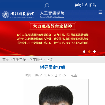
|
学院主站
旧站
首页
>
学生工作
>
学工队伍
> 正文
辅导员俞守绪
时间：2025年12月08日 11:05 点击：